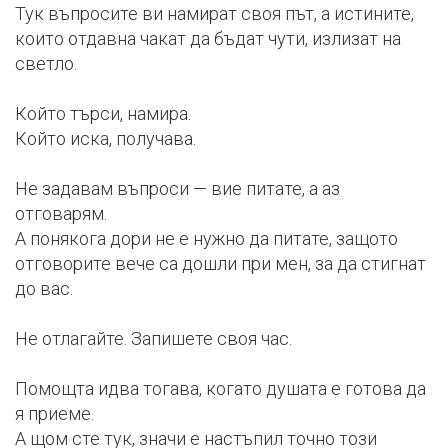
Тук въпросите ви намират своя път, а истините,
които отдавна чакат да бъдат чути, излизат на
светло.
Който търси, намира.
Който иска, получава.
Не задавам въпроси — вие питате, а аз
отговарям.
А понякога дори не е нужно да питате, защото
отговорите вече са дошли при мен, за да стигнат
до вас.
Не отлагайте. Запишете своя час.
Помощта идва тогава, когато душата е готова да
я приеме.
А щом сте тук, значи е настъпил точно този