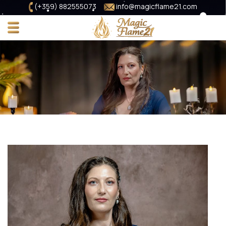
(+359) 882555073
info@magicflame21.com