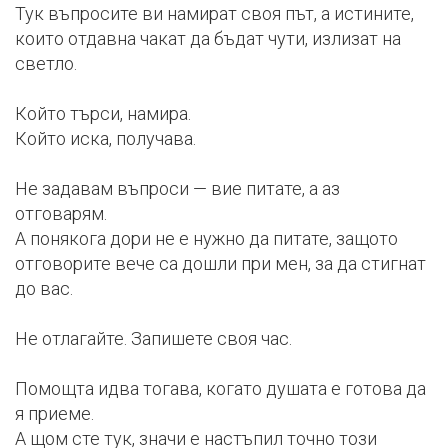
Тук въпросите ви намират своя път, а истините,
които отдавна чакат да бъдат чути, излизат на
светло.
Който търси, намира.
Който иска, получава.
Не задавам въпроси — вие питате, а аз
отговарям.
А понякога дори не е нужно да питате, защото
отговорите вече са дошли при мен, за да стигнат
до вас.
Не отлагайте. Запишете своя час.
Помощта идва тогава, когато душата е готова да
я приеме.
А щом сте тук, значи е настъпил точно този