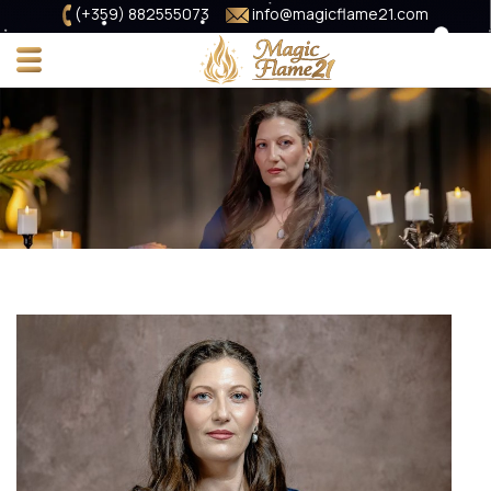
(+359) 882555073
info@magicflame21.com