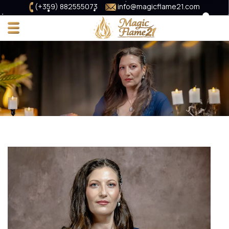
(+359) 882555073
info@magicflame21.com