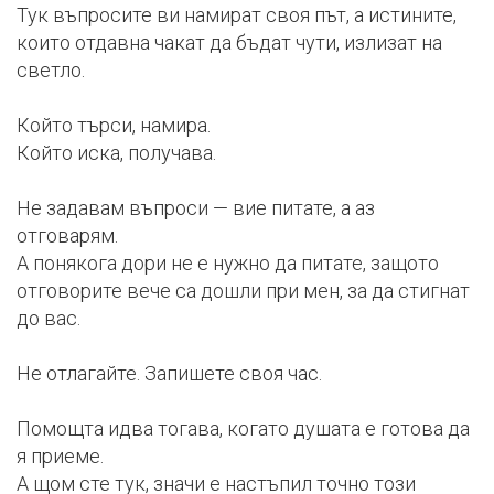
Тук въпросите ви намират своя път, а истините,
които отдавна чакат да бъдат чути, излизат на
светло.
Който търси, намира.
Който иска, получава.
Не задавам въпроси — вие питате, а аз
отговарям.
А понякога дори не е нужно да питате, защото
отговорите вече са дошли при мен, за да стигнат
до вас.
Не отлагайте. Запишете своя час.
Помощта идва тогава, когато душата е готова да
я приеме.
А щом сте тук, значи е настъпил точно този