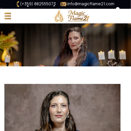
(+359) 882555073
info@magicflame21.com