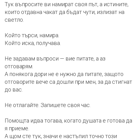
Тук въпросите ви намират своя път, а истините,
които отдавна чакат да бъдат чути, излизат на
светло.
Който търси, намира.
Който иска, получава.
Не задавам въпроси — вие питате, а аз
отговарям.
А понякога дори не е нужно да питате, защото
отговорите вече са дошли при мен, за да стигнат
до вас.
Не отлагайте. Запишете своя час.
Помощта идва тогава, когато душата е готова да
я приеме.
А щом сте тук, значи е настъпил точно този